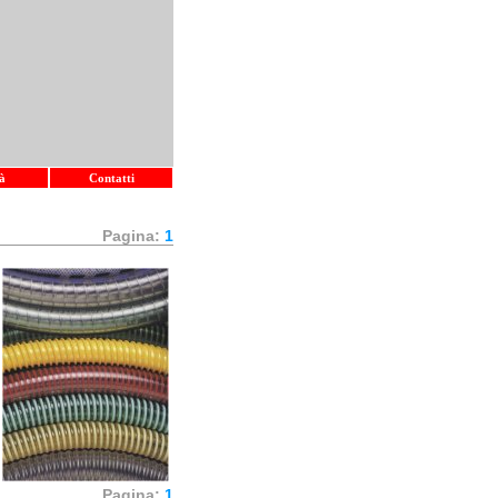
à
Contatti
Pagina:
1
Pagina:
1