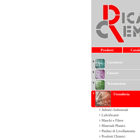
Prodotti
Catal
Cuscinetti
Lineare
Trasmissioni
Utensileria
Adesivi Industriali
Lubrificanti
Maschi e Filere
Materiali Plastici
Piedini di Livellamento
Prodotti Chimici