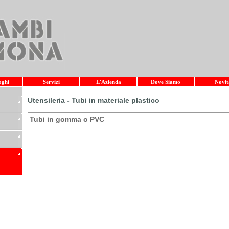
oghi
Servizi
L'Azienda
Dove Siamo
Novit
Utensileria - Tubi in materiale plastico
Tubi in gomma o PVC